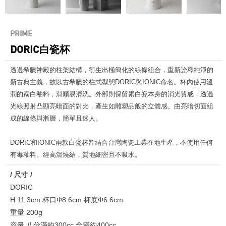
PRIME
DORIC白瓷杯
透過希臘神殿的柱架結構，衍生出極簡化的線條組合，重新詮釋純淨的
新古典主義，故以古希臘的柱式型態DORIC與IONIC命名。杯內使用溫
潤的霧白釉料，滑順易清洗。外部則保留素白瓷本身的消光質感，透過
光線照射凸顯亮暗面的對比，產生如雕塑品般的立體感。由亮暗切面組
成的線條與漸層，簡單且迷人。
DORIC和IONIC兩款白瓷杯皆結合台灣陶瓷工業在地生產，不使用任何
有毒釉料。經高溫燒結，質地細密且不吸水。
/ 尺寸 /
DORIC
H 11.3cm 杯口Φ8.6cm 杯底Φ6.6cm
重量 200g
容量 八分滿約300cc 全滿約400cc