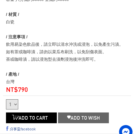
/ 材質 /
白瓷
/ 注意事項 /
飲用易染色飲品後，請立即以清水沖洗或浸泡，以免產生污漬。
如有茶或咖啡漬，請勿以菜瓜布刷洗，以免刮傷表面。
茶或咖啡漬，請以浸泡型去漬劑浸泡後沖洗即可。
/ 產地 /
台灣
NT$790
ADD TO CART
ADD TO WISH