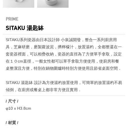
PRIME
SITAKU 湯匙缽
SITAKU系列瓷器由日本設計師 小泉誠開發，整合一系列廚房用
具，芝麻研磨，磨製蘿波泥，擠檸檬汁，放置湯杓，全都整還在一
套瓷器裡面，可以相疊收納，瓷器的直徑為了方便單手拿取，設定
在１０cm直徑，一般女性都可以單手拿取方便使用，使廚房和餐
桌整潔且方便，特別在鍋物圍爐時特別方便使用且節省桌面空間．
SITAKU 湯匙缽 設計為方便湯杓放置使用，可簡單的放置湯杓不易
傾倒，在廚房或餐桌上都非常方便且實用．
​/ 尺寸 /
φ10 x H3.8cm
/ 材質 /