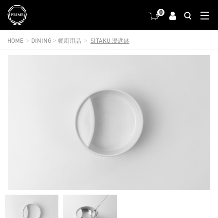
0
HOME
DINING
餐廚用品
SITAKU 湯匙缽
>
>
>