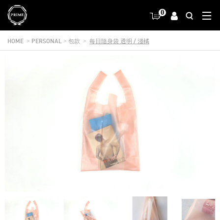
0
HOME
PERSONAL
包款
每日隨身袋 透明 / 淺橘
>
>
>