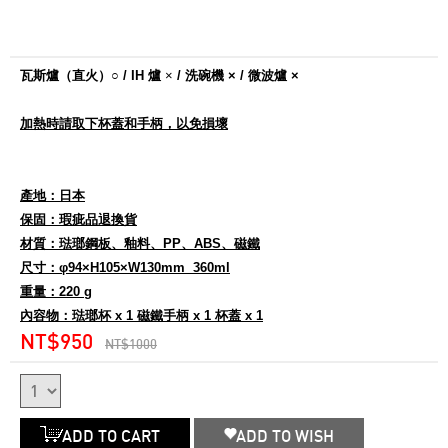
瓦斯爐（直火）○ / IH 爐
×
/ 洗碗機 × / 微波爐 ×
加熱時請取下杯蓋和手柄，以免損壞
產地：日本
保固：瑕疵品退換貨
材質：琺瑯鋼板、釉料、PP、ABS、磁鐵
尺寸：φ94×H105×W130mm 360ml
重量：220 g
內容物：琺瑯杯 x 1 磁鐵手柄 x 1 杯蓋 x 1
NT$950
NT$1000
ADD TO CART
ADD TO WISH