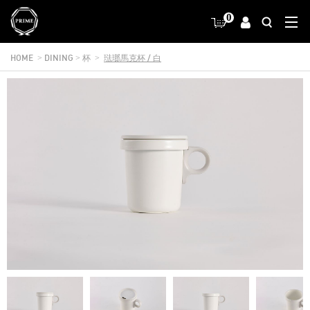
0
HOME
DINING
杯
琺瑯馬克杯 / 白
>
>
>