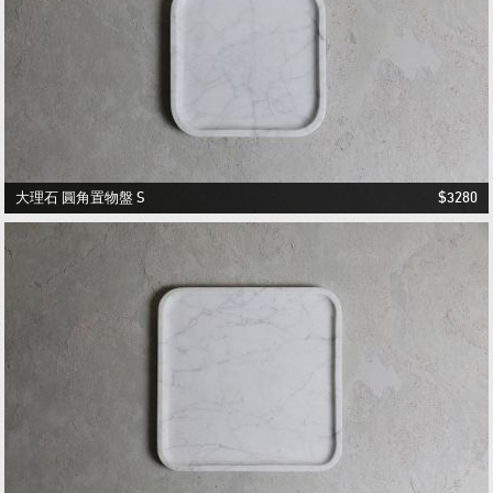
1
2
3
大理石 圓角置物盤 S
$3280
1
2
3